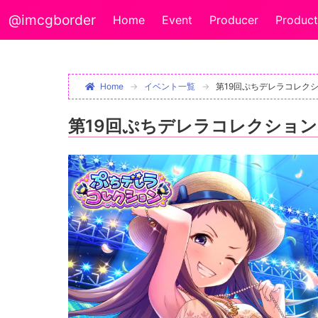
@imcgborder
Home
Event
Producer
Product
Home
イベント一覧
第19回ぷちデレラコレク
第19回ぷちデレラコレクショ