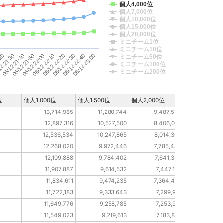
個人4,000位
個人7,000位
個人10,000位
個人15,000位
個人20,000位
ミニチーム1位
ミニチーム10位
06/12 21:40
06/12 22:00
06/12 22:20
06/12 22:40
12 21:30
06/12 21:50
06/12 22:10
06/12 22:30
06/12 23:00
:20
ミニチーム50位
ミニチーム100位
ミニチーム200位
位
個人1,000位
個人1,500位
個人2,000位
個人3,000位
13,714,985
11,280,744
9,487,554
5,56
12,897,316
10,527,500
8,406,089
5,14
12,536,534
10,247,865
8,014,304
5,04
12,268,020
9,972,446
7,785,445
4,94
12,109,888
9,784,402
7,641,348
4,90
11,907,887
9,614,532
7,447,176
4,84
11,834,611
9,474,235
7,364,478
4,82
11,722,183
9,333,643
7,299,918
4,78
11,649,776
9,258,785
7,253,919
4,76
11,549,023
9,219,613
7,183,825
4,74