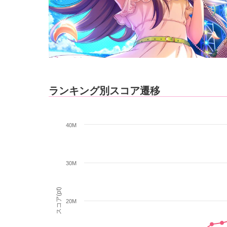
ランキング別スコア遷移
40M
30M
スコア(pt)
20M