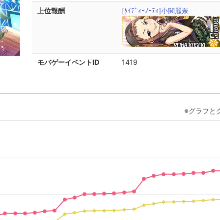
上位報酬
[ﾀｲﾃﾞｨｰﾉｰﾃｨ]小関麗奈
モバゲーイベントID
1419
※グラフと