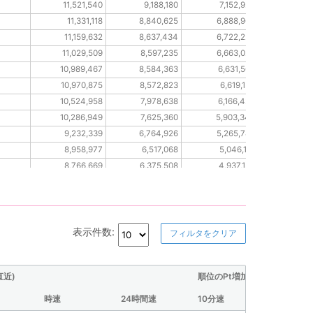
11,521,540
9,188,180
7,152,920
4,73
11,331,118
8,840,625
6,888,966
4,56
11,159,632
8,637,434
6,722,228
4,48
11,029,509
8,597,235
6,663,020
4,43
10,989,467
8,584,363
6,631,565
4,41
10,970,875
8,572,823
6,619,153
4,39
10,524,958
7,978,638
6,166,427
4,13
10,286,949
7,625,360
5,903,346
3,98
9,232,339
6,764,926
5,265,785
3,66
8,958,977
6,517,068
5,046,118
3,51
8,766,669
6,375,508
4,937,133
3,43
8,726,946
6,339,747
4,889,150
3,39
8,672,570
6,305,889
4,870,599
3,36
8,633,195
6,285,842
4,856,462
3,35
8,229,987
5,845,535
4,481,050
3,09
表示件数:
フィルタをクリア
7,800,648
5,422,108
4,234,991
2,92
5,975,027
4,467,604
3,487,274
2,53
直近)
順位のPt増加量(直近)
時速
24時間速
10分速
30分速