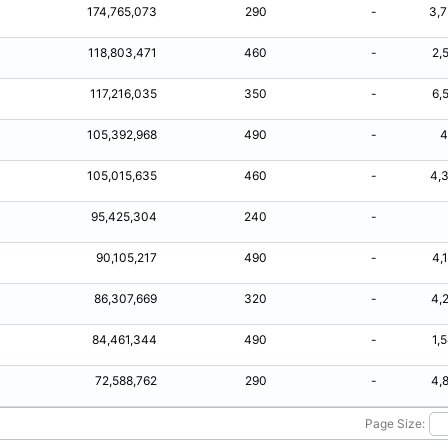
174,765,073
290
-
3,
118,803,471
460
-
2,
117,216,035
350
-
6,
105,392,968
490
-
4
105,015,635
460
-
4,
95,425,304
240
-
90,105,217
490
-
4,
86,307,669
320
-
4,
84,461,344
490
-
1,
72,588,762
290
-
4,
Page Size: