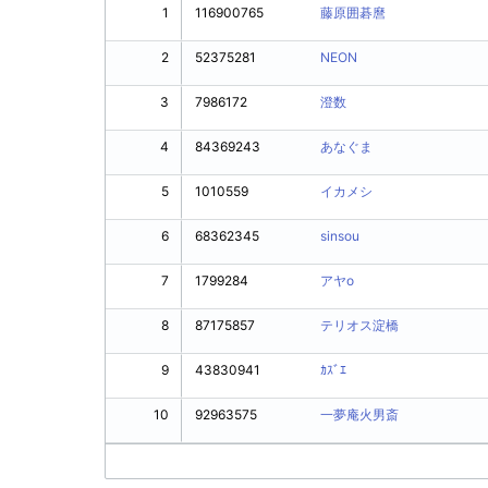
1
116900765
藤原囲碁麿
2
52375281
NEON
3
7986172
澄数
4
84369243
あなぐま
5
1010559
イカメシ
6
68362345
sinsou
7
1799284
アヤο
8
87175857
テリオス淀橋
9
43830941
ｶｽﾞｴ
10
92963575
一夢庵火男斎