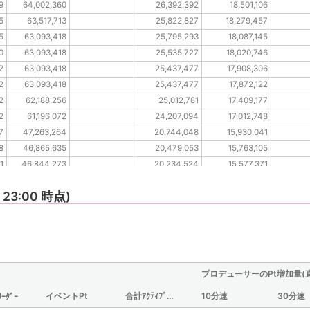
9
64,002,360
26,392,392
18,501,106
5
63,517,713
25,822,827
18,279,457
5
63,093,418
25,795,293
18,087,145
0
63,093,418
25,535,727
18,020,746
2
63,093,418
25,437,477
17,908,306
2
63,093,418
25,437,477
17,872,122
2
62,188,256
25,012,781
17,409,177
2
61,196,072
24,207,094
17,012,748
7
47,263,264
20,744,048
15,930,041
8
46,865,635
20,479,053
15,763,105
1
46,844,273
20,234,524
15,577,371
6
46,771,658
20,160,572
15,495,079
2 23:00 時点)
8
46,465,275
20,058,796
15,488,527
8
46,438,212
20,029,951
15,401,865
2
45,724,040
19,084,199
14,981,083
7
45,724,040
18,528,029
14,589,624
0
42,029,525
15,563,972
12,550,337
プロデューサーのPt増加量(
イベントPt
合計ｱｸﾃｨﾌﾞ時間(分/観測されたものからの推定値)
10分速
30分速
ﾘｰﾀﾞｰ