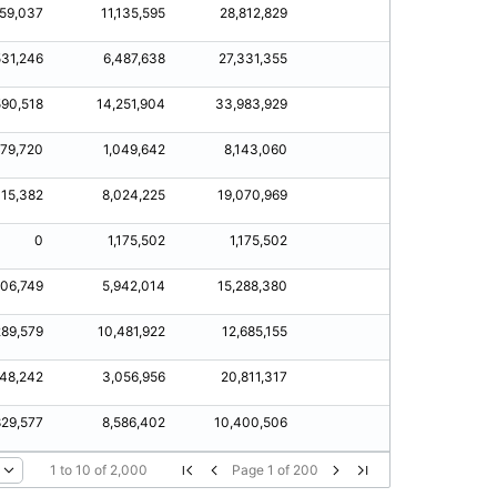
759,037
11,135,595
28,812,829
-
3,75
531,246
6,487,638
27,331,355
-
2,5
590,518
14,251,904
33,983,929
-
6,5
79,720
1,049,642
8,143,060
-
47
315,382
8,024,225
19,070,969
-
4,31
0
1,175,502
1,175,502
-
106,749
5,942,014
15,288,380
-
4,1
289,579
10,481,922
12,685,155
-
3,39
548,242
3,056,956
20,811,317
-
2,44
829,577
8,586,402
10,400,506
-
4,82
1
to
10
of
2,000
Page
1
of
200