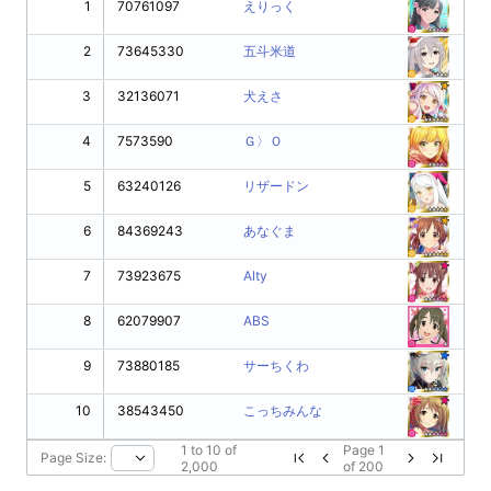
1
70761097
えりっく
2
73645330
五斗米道
3
32136071
犬えさ
4
7573590
Ｇ〉Ｏ
5
63240126
リザードン
6
84369243
あなぐま
7
73923675
Alty
8
62079907
ABS
9
73880185
サーちくわ
10
38543450
こっちみんな
1
to
10
of
Page
1
Page Size:
2,000
of
200