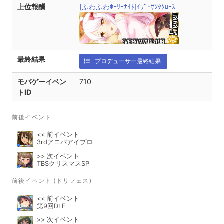
上位報酬
[ふわふわﾎｰﾘｰﾅｲﾄ]ｲｳﾞ･ｻﾝﾀｸﾛｰｽ
最終結果
プロデューサー最終結果
モバゲーイベン
710
トID
前後イベント
<< 前イベント
3rdアニバアイプロ
>> 次イベント
TBSクリスマスSP
前後イベント (ドリフェス)
<< 前イベント
第9回DLF
>> 次イベント