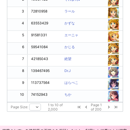
3
72810958
ラール
4
63553429
かずな
5
91581331
エーニャ
6
59541084
かじる
7
42185043
絶望
8
139467495
Dr.J
9
113737564
はらぺこ
10
74152943
ちか
1
to
10
of
Page
1
Page Size:
2,000
of
200