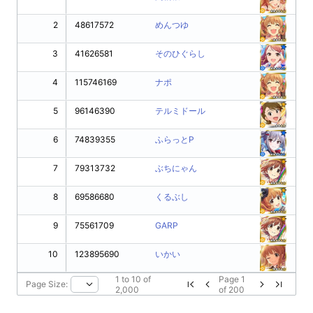
2
48617572
めんつゆ
3
41626581
そのひぐらし
4
115746169
ナポ
5
96146390
テルミドール
6
74839355
ふらっとP
7
79313732
ぶちにゃん
8
69586680
くるぶし
9
75561709
GARP
10
123895690
いかい
1
to
10
of
Page
1
Page Size:
2,000
of
200