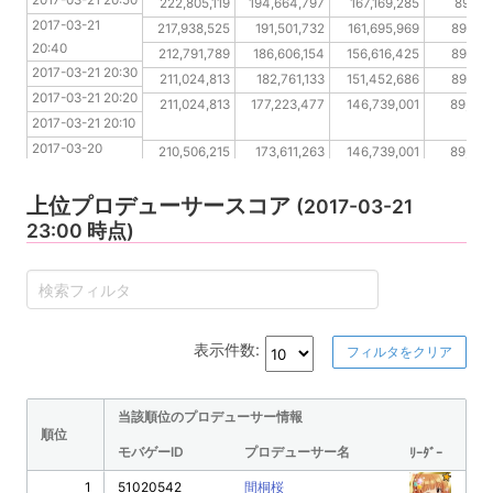
2017-03-21 20:50
2017-03-21 20:40
222,805,119
194,664,797
167,169,285
89,37
2017-03-21 
2017-03-21 20:30
217,938,525
191,501,732
161,695,969
89,363
20:40
2017-03-21 20:20
212,791,789
186,606,154
156,616,425
89,363
2017-03-21 20:30
2017-03-21 20:10
211,024,813
182,761,133
151,452,686
89,363
2017-03-21 20:20
2017-03-20 
211,024,813
177,223,477
146,739,001
89,339
2017-03-21 20:10
23:00
2017-03-20 
2017-03-20 
210,506,215
173,611,263
146,739,001
89,339
23:00
22:50
2017-03-20 
2017-03-20 
206,846,356
170,340,460
146,739,001
89,32
上位プロデューサースコア
(2017-03-21
22:50
22:40
23:00 時点)
2017-03-20 
2017-03-20 
203,858,063
166,922,521
146,730,596
89,32
22:40
22:30
2017-03-20 
22:30
表示件数:
フィルタをクリア
当該順位のプロデューサー情報
順位
モバゲーID
プロデューサー名
ﾘｰﾀﾞｰ
1
51020542
間桐桜