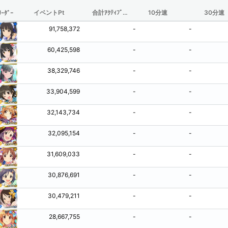
イベントPt
合計ｱｸﾃｨﾌﾞ時間(分/観測されたものからの推定値)
10分速
30分速
ﾘｰﾀﾞｰ
91,758,372
-
-
60,425,598
-
-
38,329,746
-
-
33,904,599
-
-
32,143,734
-
-
32,095,154
-
-
31,609,033
-
-
30,876,691
-
-
30,479,211
-
-
28,667,755
-
-