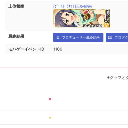
上位報酬
[ｹﾞｰﾑﾄｰｸﾅｲﾄ]三好紗南
最終結果
プロデューサー最終結果
プロダ
モバゲーイベントID
1106
※グラフと