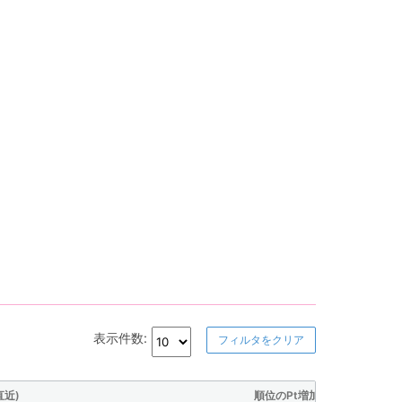
表示件数:
フィルタをクリア
直近)
順位のPt増加量(直近)