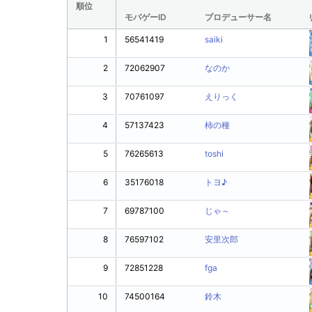
順位
モバゲーID
プロデューサー名
1
56541419
saiki
2
72062907
なのか
3
70761097
えりっく
4
57137423
柿の種
5
76265613
toshi
6
35176018
トヨ♪
7
69787100
じゃ～
8
76597102
安里次郎
9
72851228
fga
10
74500164
鈴木