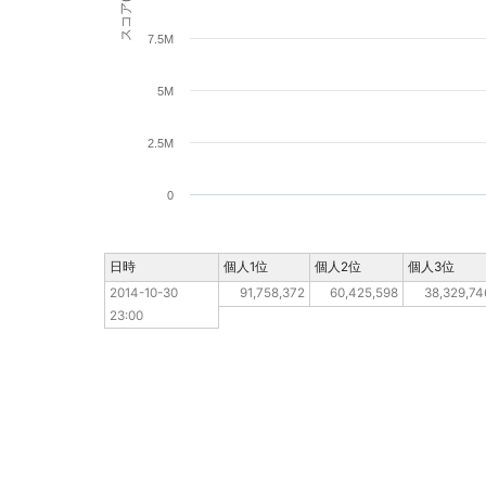
スコア(pt)
7.5M
5M
2.5M
0
日時
日時
個人1位
個人2位
個人3位
2014-10-30 23:00
2014-10-30 
91,758,372
60,425,598
38,329,74
23:00