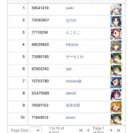
1
56541419
saiki
2
72062907
なのか
3
77116256
とことこ
4
69026820
hikuina
5
73880185
サーちくわ
6
67605742
spk
7
15703780
nosuke@
8
53475589
demi3
9
76597102
安里次郎
10
71849513
aiueo
1
to
10
of
Page
1
Page Size:
8,000
of
800