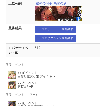
上位報酬
[銀弾の射手]高峯のあ
最終結果
プロデューサー最終結果
プロダクション最終結果
モバゲーイベ
512
ントID
前後イベント
<< 前イベント
目指せ魔女っ娘 アイチャレ
>> 次イベント
第17回PMF
前後イベント (ツアー)
<< 前イベント