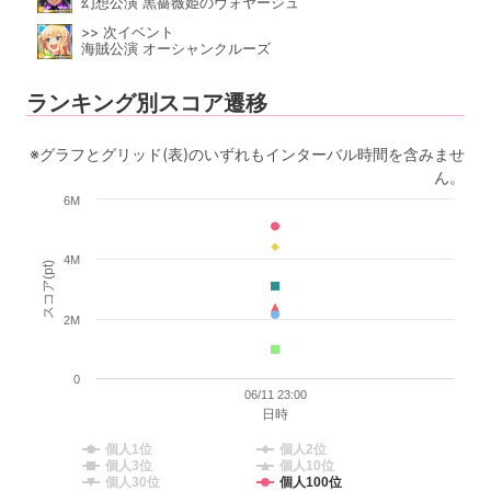
幻想公演 黒薔薇姫のヴォヤージュ
>> 次イベント
海賊公演 オーシャンクルーズ
ランキング別スコア遷移
※グラフとグリッド(表)のいずれもインターバル時間を含みませ
ん。
6M
4M
スコア(pt)
2M
0
06/11 23:00
日時
個人1位
個人2位
個人3位
個人10位
個人30位
個人100位