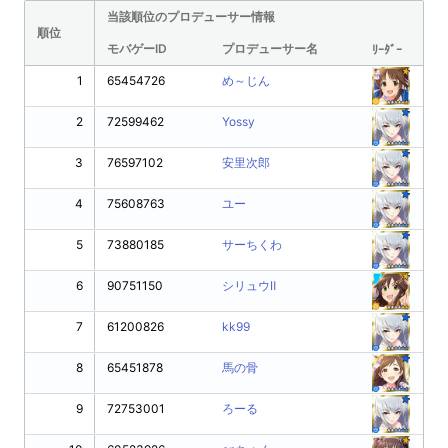
当該順位のプロデューサー情報
順位
モバゲーID
プロデューサー名
ﾘｰﾀﾞｰ
1
65454726
め～じん
2
72599462
Yossy
3
76597102
安里次郎
4
75608763
ユー
5
73880185
サーちくわ
6
90751150
シリュウⅡ
7
61200826
kk99
8
65451878
馬の骨
9
72753001
ろーる