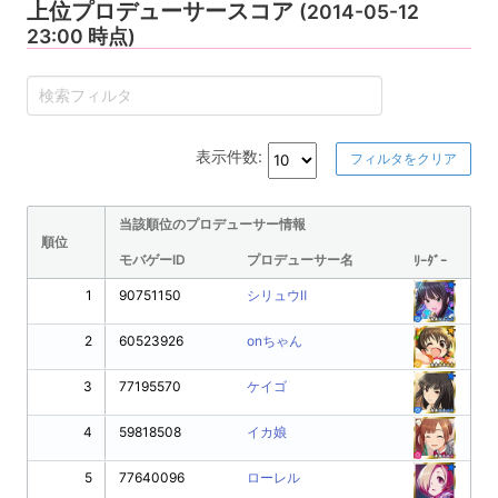
上位プロデューサースコア
(2014-05-12
23:00 時点)
表示件数:
フィルタをクリア
当該順位のプロデューサー情報
順位
モバゲーID
プロデューサー名
ﾘｰﾀﾞｰ
1
90751150
シリュウⅡ
2
60523926
onちゃん
3
77195570
ケイゴ
4
59818508
イカ娘
5
77640096
ローレル