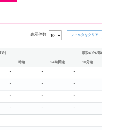
表示件数:
フィルタをクリア
直近)
順位のPt増加量(直近)
時速
24時間速
10分速
30分速
-
-
-
-
-
-
-
-
-
-
-
-
-
-
-
-
-
-
-
-