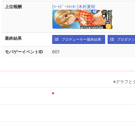
上位報酬
[ﾊｰﾄﾋﾞｰﾄﾛｯｶｰ]木村夏樹
最終結果
プロデューサー最終結果
プロダクシ
モバゲーイベントID
601
※グラフと