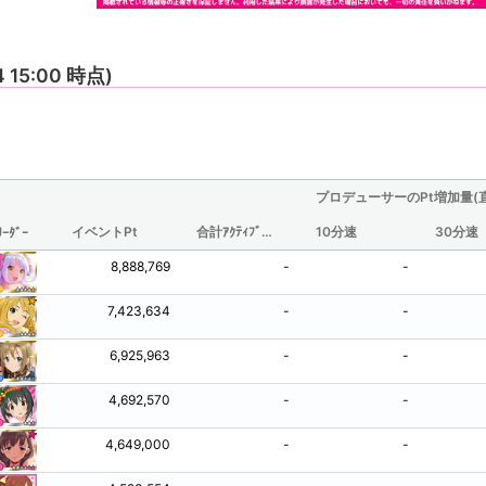
4 15:00 時点)
プロデューサーのPt増加量(
イベントPt
合計ｱｸﾃｨﾌﾞ時間(分/観測されたものからの推定値)
10分速
30分速
ﾘｰﾀﾞｰ
8,888,769
-
-
7,423,634
-
-
6,925,963
-
-
4,692,570
-
-
4,649,000
-
-