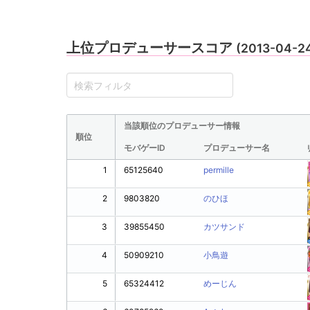
上位プロデューサースコア
(2013-04-2
当該順位のプロデューサー情報
順位
モバゲーID
プロデューサー名
1
65125640
permille
2
9803820
のひほ
3
39855450
カツサンド
4
50909210
小鳥遊
5
65324412
めーじん