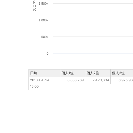
スコア(pt)
1,500k
1,000k
500k
0
日時
日時
個人1位
個人2位
個人3位
2013-04-24 15:00
2013-04-24 
8,888,769
7,423,634
6,925,96
15:00