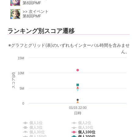
第6回PMF
>> 次イベント
第8回PMF
ランキング別スコア遷移
※グラフとグリッド(表)のいずれもインターバル時間を含みませ
ん。
15M
10M
スコア(pt)
5M
0
01/15 22:00
日時
個人1位
個人2位
個人3位
個人10位
個人30位
個人100位
個人150位
個人200位