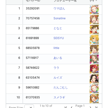
モバゲーID
プロデューサー名
ﾘｰﾀﾞｰ
1
35292091
ウマぽん
2
70757456
Sonatine
3
65179886
となと
4
61691899
SEISYU
5
68505978
little
6
57116917
あいる
7
58746622
ララ
8
63105474
ルイズ
9
59610882
だんごむし
10
61370935
スメラギ
1
to
10
of
Page
1
Page Size: