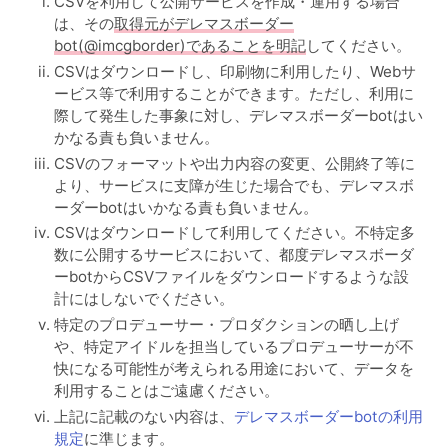
CSVを利用して公開サービスを作成・運用する場合
は、その
取得元がデレマスボーダー
bot(@imcgborder)であることを明記
してください。
CSVはダウンロードし、印刷物に利用したり、Webサ
ービス等で利用することができます。ただし、利用に
際して発生した事象に対し、デレマスボーダーbotはい
かなる責も負いません。
CSVのフォーマットや出力内容の変更、公開終了等に
より、サービスに支障が生じた場合でも、デレマスボ
ーダーbotはいかなる責も負いません。
CSVはダウンロードして利用してください。不特定多
数に公開するサービスにおいて、都度デレマスボーダ
ーbotからCSVファイルをダウンロードするような設
計にはしないでください。
特定のプロデューサー・プロダクションの晒し上げ
や、特定アイドルを担当しているプロデューサーが不
快になる可能性が考えられる用途において、データを
利用することはご遠慮ください。
上記に記載のない内容は、
デレマスボーダーbotの利用
規定
に準じます。