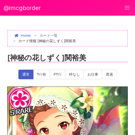
@imcgborder
Home
カード一覧
カード情報 [神秘の花しずく]関裕美
[神秘の花しずく]関裕美
通常
ｻｲﾝ有
Pｻｲﾝ
枠なし
お仕事
透過