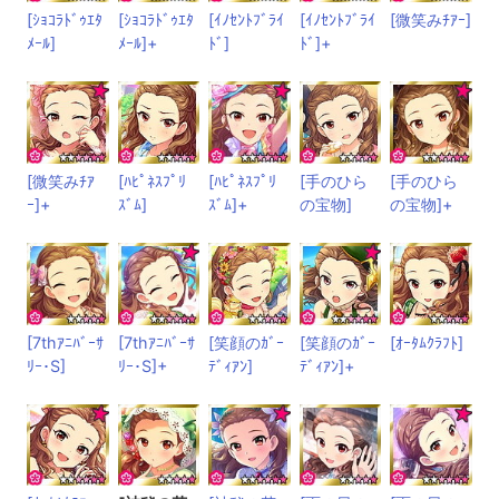
[ｼｮｺﾗﾄﾞｩｴﾀ
[ｼｮｺﾗﾄﾞｩｴﾀ
[ｲﾉｾﾝﾄﾌﾞﾗｲ
[ｲﾉｾﾝﾄﾌﾞﾗｲ
[微笑みﾁｱｰ]
ﾒｰﾙ]
ﾒｰﾙ]+
ﾄﾞ]
ﾄﾞ]+
[微笑みﾁｱ
[ﾊﾋﾟﾈｽﾌﾟﾘ
[ﾊﾋﾟﾈｽﾌﾟﾘ
[手のひら
[手のひら
ｰ]+
ｽﾞﾑ]
ｽﾞﾑ]+
の宝物]
の宝物]+
[7thｱﾆﾊﾞｰｻ
[7thｱﾆﾊﾞｰｻ
[笑顔のｶﾞｰ
[笑顔のｶﾞｰ
[ｵｰﾀﾑｸﾗﾌﾄ]
ﾘｰ･S]
ﾘｰ･S]+
ﾃﾞｨｱﾝ]
ﾃﾞｨｱﾝ]+