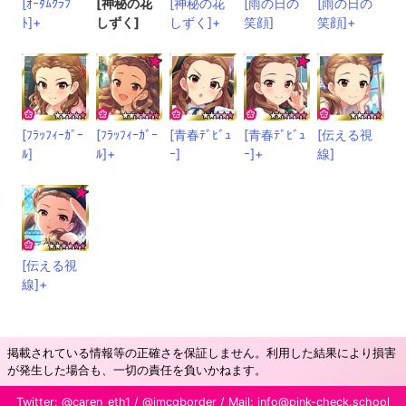
[ｵｰﾀﾑｸﾗﾌ
[神秘の花
[神秘の花
[雨の日の
[雨の日の
ﾄ]+
しずく]
しずく]+
笑顔]
笑顔]+
[ﾌﾗｯﾌｨｰｶﾞｰ
[ﾌﾗｯﾌｨｰｶﾞｰ
[青春ﾃﾞﾋﾞｭ
[青春ﾃﾞﾋﾞｭ
[伝える視
ﾙ]
ﾙ]+
ｰ]
ｰ]+
線]
[伝える視
線]+
掲載されている情報等の正確さを保証しません。利用した結果により損害
が発生した場合も、一切の責任を負いかねます。
Twitter:
@caren_eth1
/
@imcgborder
/ Mail:
info@pink-check.school