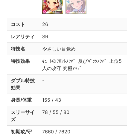
コスト
26
レアリティ
SR
特技名
やさしい目覚め
特技効果
ｷｭｰﾄのﾌﾛﾝﾄﾒﾝﾊﾞｰ及びﾊﾞｯｸﾒﾝﾊﾞｰ上位5
人の攻守 究極ｱｯﾌﾟ
ダブル特技
-
効果
身長/体重
155 / 43
スリーサイ
78 / 55 / 80
ズ
初期攻/守
7660 / 7620