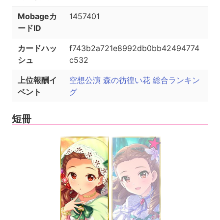
Mobageカ
1457401
ードID
カードハッ
f743b2a721e8992db0bb42494774
シュ
c532
上位報酬イ
空想公演 森の彷徨い花 総合ランキン
ベント
グ
短冊