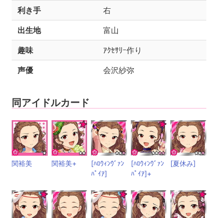
利き手
右
出生地
富山
趣味
ｱｸｾｻﾘｰ作り
声優
会沢紗弥
同アイドルカード
関裕美
関裕美+
[ﾊﾛｳｨﾝｳﾞｧﾝ
[ﾊﾛｳｨﾝｳﾞｧﾝ
[夏休み]
ﾊﾟｲｱ]
ﾊﾟｲｱ]+