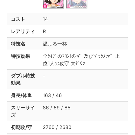
コスト
14
レアリティ
R
特技名
温まる一杯
特技効果
全ﾀｲﾌﾟのﾌﾛﾝﾄﾒﾝﾊﾞｰ及びﾊﾞｯｸﾒﾝﾊﾞｰ上
位1人の攻守 大ﾀﾞｳﾝ
ダブル特技
-
効果
身長/体重
163 / 46
スリーサイ
86 / 59 / 85
ズ
初期攻/守
2760 / 2680