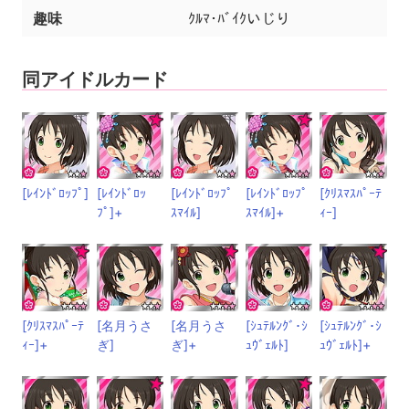
趣味
ｸﾙﾏ･ﾊﾞｲｸいじり
同アイドルカード
[ﾚｲﾝﾄﾞﾛｯﾌﾟ]
[ﾚｲﾝﾄﾞﾛｯ
[ﾚｲﾝﾄﾞﾛｯﾌﾟ
[ﾚｲﾝﾄﾞﾛｯﾌﾟ
[ｸﾘｽﾏｽﾊﾟｰﾃ
ﾌﾟ]+
ｽﾏｲﾙ]
ｽﾏｲﾙ]+
ｨｰ]
[ｸﾘｽﾏｽﾊﾟｰﾃ
[名月うさ
[名月うさ
[ｼｭﾃﾙﾝｸﾞ･ｼ
[ｼｭﾃﾙﾝｸﾞ･ｼ
ｨｰ]+
ぎ]
ぎ]+
ｭｳﾞｪﾙﾄ]
ｭｳﾞｪﾙﾄ]+