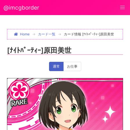
@imcgborder
Home
カード一覧
カード情報 [ﾅｲﾄﾊﾟｰﾃｨｰ]原田美世
[ﾅｲﾄﾊﾟｰﾃｨｰ]原田美世
通常
お仕事