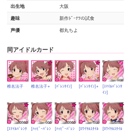
出生地
大阪
趣味
新作ﾄﾞｰﾅﾂの試食
声優
都丸ちよ
同アイドルカード
椎名法子
椎名法子+
[ﾊﾞﾚﾝﾀｲﾝ]
[ﾊﾞﾚﾝﾀｲﾝ]+
[ｽﾏｲﾙﾊﾞﾚﾝﾀ
ｲﾝ]
[ｽﾏｲﾙﾊﾞﾚﾝﾀ
[ﾊｯﾋﾟｰﾊﾞﾚﾝ
[ﾊｯﾋﾟｰﾊﾞﾚﾝ
[ﾛﾜｲﾔﾙｽﾀｲﾙ
[ﾛﾜｲﾔﾙｽﾀｲﾙ