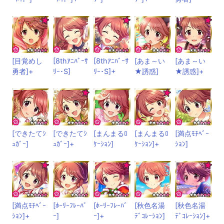
[目覚めし
[8thｱﾆﾊﾞｰｻ
[8thｱﾆﾊﾞｰｻ
[あま～い
[あま～い
勇者]+
ﾘｰ･S]
ﾘｰ･S]+
★誘惑]
★誘惑]+
[できたてｼ
[できたてｼ
[まんまるﾛ
[まんまるﾛ
[満点ﾓﾁﾍﾞｰ
ｭｶﾞｰ]
ｭｶﾞｰ]+
ｹｰｼｮﾝ]
ｹｰｼｮﾝ]+
ｼｮﾝ]
[満点ﾓﾁﾍﾞｰ
[ﾎｰﾘｰﾌﾚｰﾊﾞ
[ﾎｰﾘｰﾌﾚｰﾊﾞ
[秋色名湯
[秋色名湯
ｼｮﾝ]+
ｰ]
ｰ]+
ﾃﾞｺﾚｰｼｮﾝ]
ﾃﾞｺﾚｰｼｮﾝ]+