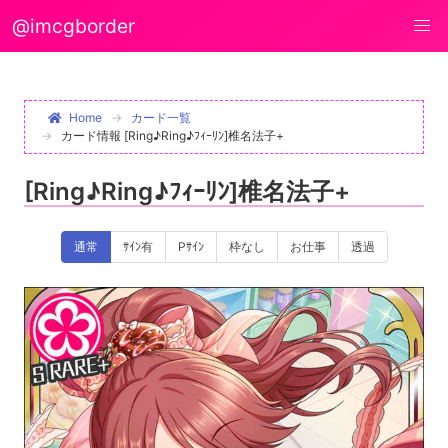
@imcgborder
Home
カード一覧
カード情報 [Ring♪Ring♪ﾌｨｰﾘﾝ]椎名法子+
[Ring♪Ring♪ﾌｨｰﾘﾝ]椎名法子+
通常
ｻｲﾝ有
Pｻｲﾝ
枠なし
お仕事
透過