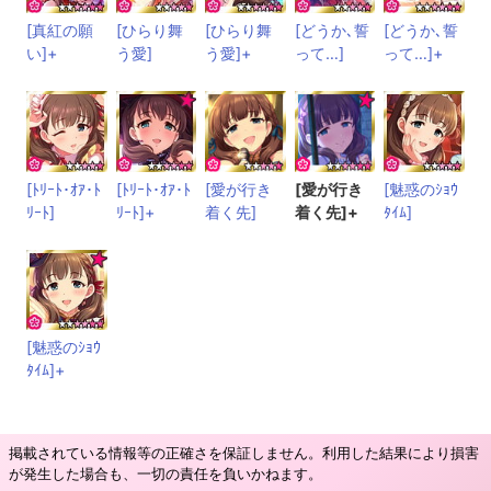
[真紅の願
[ひらり舞
[ひらり舞
[どうか､誓
[どうか､誓
い]+
う愛]
う愛]+
って…]
って…]+
[ﾄﾘｰﾄ･ｵｱ･ﾄ
[ﾄﾘｰﾄ･ｵｱ･ﾄ
[愛が行き
[愛が行き
[魅惑のｼｮｳ
ﾘｰﾄ]
ﾘｰﾄ]+
着く先]
着く先]+
ﾀｲﾑ]
[魅惑のｼｮｳ
ﾀｲﾑ]+
掲載されている情報等の正確さを保証しません。利用した結果により損害
が発生した場合も、一切の責任を負いかねます。