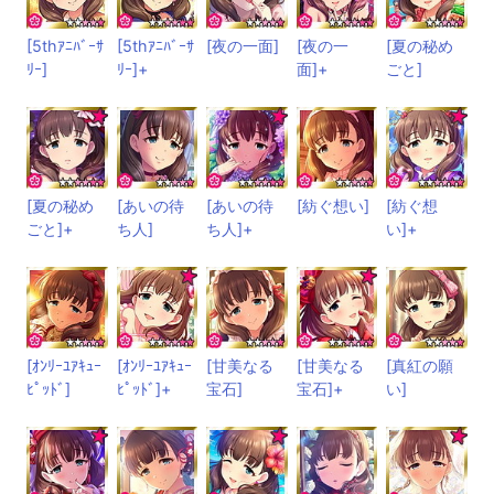
[5thｱﾆﾊﾞｰｻ
[5thｱﾆﾊﾞｰｻ
[夜の一面]
[夜の一
[夏の秘め
ﾘｰ]
ﾘｰ]+
面]+
ごと]
[夏の秘め
[あいの待
[あいの待
[紡ぐ想い]
[紡ぐ想
ごと]+
ち人]
ち人]+
い]+
[ｵﾝﾘｰﾕｱｷｭｰ
[ｵﾝﾘｰﾕｱｷｭｰ
[甘美なる
[甘美なる
[真紅の願
ﾋﾟｯﾄﾞ]
ﾋﾟｯﾄﾞ]+
宝石]
宝石]+
い]