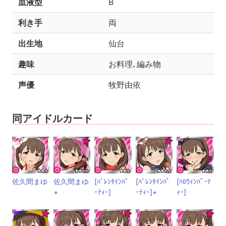
血液型
B
利き手
両
出生地
仙台
趣味
お料理､編み物
声優
牧野由依
同アイドルカード
佐久間まゆ
佐久間まゆ
[ﾊﾞﾚﾝﾀｲﾝﾊﾟ
[ﾊﾞﾚﾝﾀｲﾝﾊﾟ
[ﾊﾛｳｨﾝﾊﾟｰﾃ
+
ｰﾃｨｰ]
ｰﾃｨｰ]+
ｨｰ]