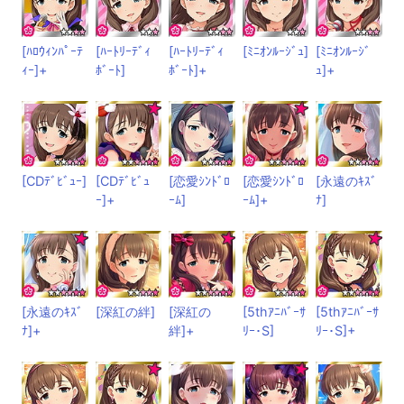
[ﾊﾛｳｨﾝﾊﾟｰﾃ
[ﾊｰﾄﾘｰﾃﾞｨ
[ﾊｰﾄﾘｰﾃﾞｨ
[ﾐﾆｵﾝﾙｰｼﾞｭ]
[ﾐﾆｵﾝﾙｰｼﾞ
ｨｰ]+
ﾎﾞｰﾄ]
ﾎﾞｰﾄ]+
ｭ]+
[CDﾃﾞﾋﾞｭｰ]
[CDﾃﾞﾋﾞｭ
[恋愛ｼﾝﾄﾞﾛ
[恋愛ｼﾝﾄﾞﾛ
[永遠のｷｽﾞ
ｰ]+
ｰﾑ]
ｰﾑ]+
ﾅ]
[永遠のｷｽﾞ
[深紅の絆]
[深紅の
[5thｱﾆﾊﾞｰｻ
[5thｱﾆﾊﾞｰｻ
ﾅ]+
絆]+
ﾘｰ･S]
ﾘｰ･S]+