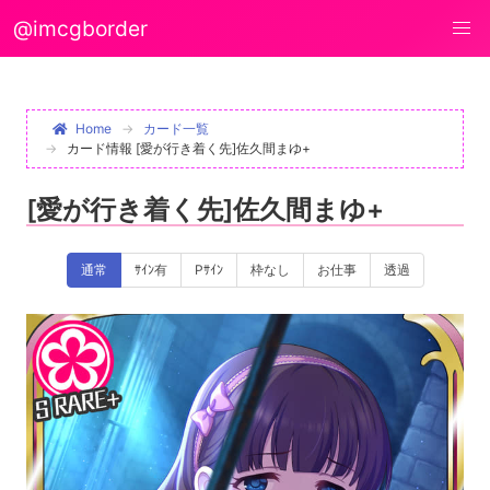
@imcgborder
Home
カード一覧
カード情報 [愛が行き着く先]佐久間まゆ+
[愛が行き着く先]佐久間まゆ+
通常
ｻｲﾝ有
Pｻｲﾝ
枠なし
お仕事
透過