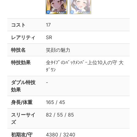
コスト
17
レアリティ
SR
特技名
笑顔の魅力
特技効果
全ﾀｲﾌﾟのﾊﾞｯｸﾒﾝﾊﾞｰ上位10人の守 大
ﾀﾞｳﾝ
ダブル特技
-
効果
身長/体重
165 / 45
スリーサイ
82 / 55 / 85
ズ
初期攻/守
4380 / 3240