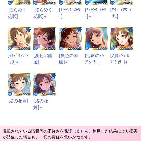
[揺らめく
[揺らめく
[ﾐｯｼﾝｸﾞﾒﾓﾘ
[ﾐｯｼﾝｸﾞﾒﾓﾘ
[ﾏｲﾃﾞｨｱｳﾞｨ
花影]
花影]+
ｰ]
ｰ]+
ｰﾅｽ]
[ﾏｲﾃﾞｨｱｳﾞｨ
[夏色の南
[夏色の南
[泡影のﾃﾙ
[泡影のﾃﾙ
ｰﾅｽ]+
風]
風]+
ﾌﾟｼｺﾗｰ]
ﾌﾟｼｺﾗｰ]+
[渚の花嫁]
[渚の花
嫁]+
掲載されている情報等の正確さを保証しません。利用した結果により損害
が発生した場合も、一切の責任を負いかねます。