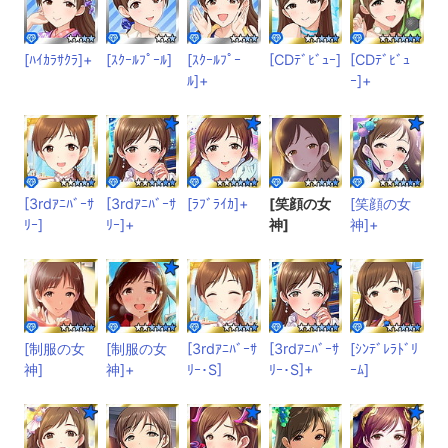
[ﾊｲｶﾗｻｸﾗ]+
[ｽｸｰﾙﾌﾟｰﾙ]
[ｽｸｰﾙﾌﾟｰ
[CDﾃﾞﾋﾞｭｰ]
[CDﾃﾞﾋﾞｭ
ﾙ]+
ｰ]+
[3rdｱﾆﾊﾞｰｻ
[3rdｱﾆﾊﾞｰｻ
[ﾗﾌﾞﾗｲｶ]+
[笑顔の女
[笑顔の女
ﾘｰ]
ﾘｰ]+
神]
神]+
[制服の女
[制服の女
[3rdｱﾆﾊﾞｰｻ
[3rdｱﾆﾊﾞｰｻ
[ｼﾝﾃﾞﾚﾗﾄﾞﾘ
神]
神]+
ﾘｰ･S]
ﾘｰ･S]+
ｰﾑ]