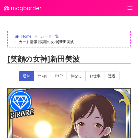
@imcgborder
Home
カード一覧
カード情報 [笑顔の女神]新田美波
[笑顔の女神]新田美波
通常
ｻｲﾝ有
Pｻｲﾝ
枠なし
お仕事
透過