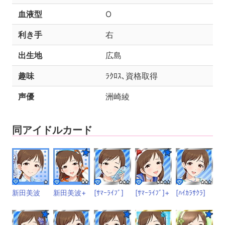
血液型
O
利き手
右
出生地
広島
趣味
ﾗｸﾛｽ､資格取得
声優
洲崎綾
同アイドルカード
新田美波
新田美波+
[ｻﾏｰﾗｲﾌﾞ]
[ｻﾏｰﾗｲﾌﾞ]+
[ﾊｲｶﾗｻｸﾗ]