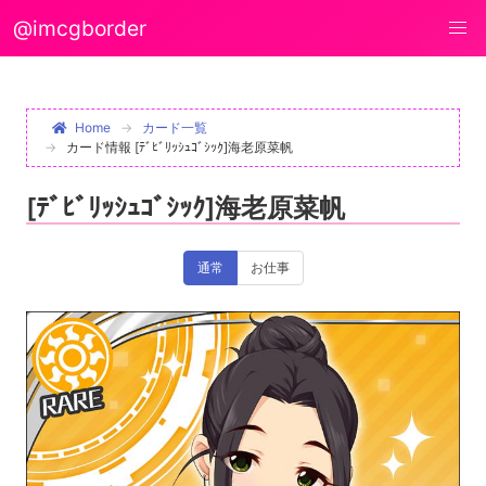
@imcgborder
Home
カード一覧
カード情報 [ﾃﾞﾋﾞﾘｯｼｭｺﾞｼｯｸ]海老原菜帆
[ﾃﾞﾋﾞﾘｯｼｭｺﾞｼｯｸ]海老原菜帆
通常
お仕事