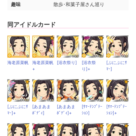
趣味
散歩･和菓子屋さん巡り
同アイドルカード
海老原菜帆
海老原菜帆
[浴衣祭り]
[浴衣祭
[ぷにぷにｻ
+
り]+
ﾏｰ]
[ぷにぷにｻ
[あまあま
[あまあま
[ｻﾏｰﾃﾝﾌﾟﾃｰ
[ｻﾏｰﾃﾝﾌﾟﾃｰ
ﾏｰ]+
ﾎﾞﾃﾞｨ]
ﾎﾞﾃﾞｨ]+
ｼｮﾝ]
ｼｮﾝ]+