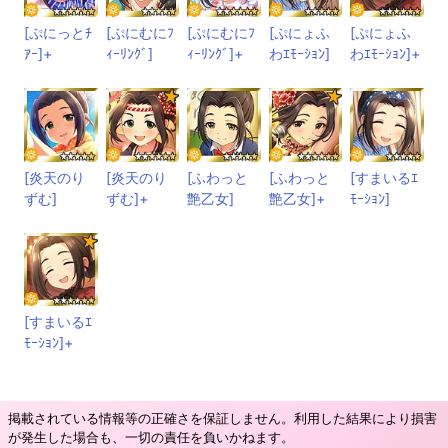
[ぷにっとﾁ
[ぷにむにﾌ
[ぷにむにﾌ
[ぷにょふ
[ぷにょふ
ｱｰ]+
ｨｰﾘﾝｸﾞ]
ｨｰﾘﾝｸﾞ]+
わｴﾓｰｼｮﾝ]
わｴﾓｰｼｮﾝ]+
[炎天のり
[炎天のり
[ふわっと
[ふわっと
[すまいるｴ
ずむ]
ずむ]+
艶乙女]
艶乙女]+
ﾓｰｼｮﾝ]
[すまいるｴ
ﾓｰｼｮﾝ]+
掲載されている情報等の正確さを保証しません。利用した結果により損害
が発生した場合も、一切の責任を負いかねます。