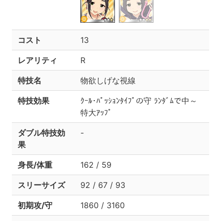
コスト
13
レアリティ
R
特技名
物欲しげな視線
特技効果
ｸｰﾙ･ﾊﾟｯｼｮﾝﾀｲﾌﾟの守 ﾗﾝﾀﾞﾑで中～
特大ｱｯﾌﾟ
ダブル特技効
-
果
身長/体重
162 / 59
スリーサイズ
92 / 67 / 93
初期攻/守
1860 / 3160