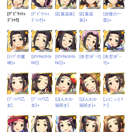
[ﾃﾞﾋﾞﾘｯｼｭ
[ﾃﾞﾋﾞﾘｯｼｭ
[紅葉温泉]
[紅葉温
[自慢の一
ｺﾞｼｯｸ]
ｺﾞｼｯｸ]+
泉]+
皿]+
[ﾗﾝﾌﾟの魔
[ﾛﾜｲﾔﾙｽﾀｲﾙ
[ﾛﾜｲﾔﾙｽﾀｲﾙ
[冬空ｽﾎﾟｰﾂ]
[冬空ｽﾎﾟｰ
神]+
NC]
NC]+
ﾂ]+
[ﾌﾟﾆｮﾌﾜ乙
[ﾌﾟﾆｮﾌﾜ乙
[ほんわか
[ほんわか
[ぷにっとﾁ
女]
女]+
福招き]
福招き]+
ｱｰ]