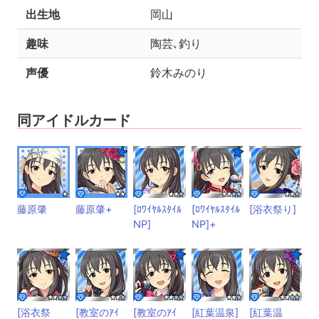
出生地
岡山
趣味
陶芸､釣り
声優
鈴木みのり
同アイドルカード
藤原肇
藤原肇+
[ﾛﾜｲﾔﾙｽﾀｲﾙ
[ﾛﾜｲﾔﾙｽﾀｲﾙ
[浴衣祭り]
NP]
NP]+
[浴衣祭
[教室のｱｲ
[教室のｱｲ
[紅葉温泉]
[紅葉温