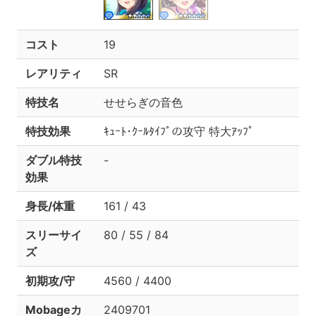
コスト
19
レアリティ
SR
特技名
せせらぎの音色
特技効果
ｷｭｰﾄ･ｸｰﾙﾀｲﾌﾟの攻守 特大ｱｯﾌﾟ
ダブル特技
-
効果
身長/体重
161 / 43
スリーサイ
80 / 55 / 84
ズ
初期攻/守
4560 / 4400
Mobageカ
2409701