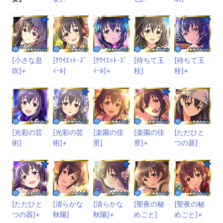
[小さな息
[ｸﾜｲｴｯﾄ･ｽﾞ
[ｸﾜｲｴｯﾄ･ｽﾞ
[待ちて玉
[待ちて玉
吹]+
ｨｰﾙ]
ｨｰﾙ]+
桂]
桂]+
[光彩の芸
[光彩の芸
[楽園の佳
[楽園の佳
[ただひと
術]
術]+
景]
景]+
つの器]
[ただひと
[清らかな
[清らかな
[聖夜の秘
[聖夜の秘
つの器]+
秋陽]
秋陽]+
めごと]
めごと]+