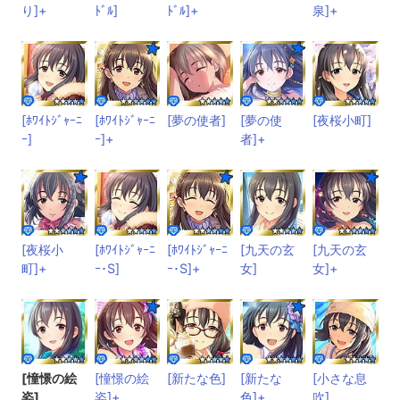
り]+
ﾄﾞﾙ]
ﾄﾞﾙ]+
泉]+
[ﾎﾜｲﾄｼﾞｬｰﾆ
[ﾎﾜｲﾄｼﾞｬｰﾆ
[夢の使者]
[夢の使
[夜桜小町]
ｰ]
ｰ]+
者]+
[夜桜小
[ﾎﾜｲﾄｼﾞｬｰﾆ
[ﾎﾜｲﾄｼﾞｬｰﾆ
[九天の玄
[九天の玄
町]+
ｰ･S]
ｰ･S]+
女]
女]+
[憧憬の絵
[憧憬の絵
[新たな色]
[新たな
[小さな息
姿]
姿]+
色]+
吹]