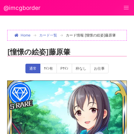
@imcgborder
Home
カード一覧
カード情報 [憧憬の絵姿]藤原肇
[憧憬の絵姿]藤原肇
通常
ｻｲﾝ有
Pｻｲﾝ
枠なし
お仕事