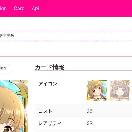
ion
Card
Api
]依田芳乃
カード情報
透過
アイコン
コスト
26
レアリティ
SR