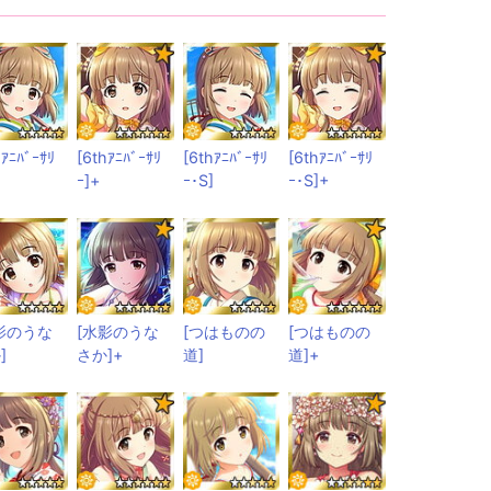
hｱﾆﾊﾞｰｻﾘ
[6thｱﾆﾊﾞｰｻﾘ
[6thｱﾆﾊﾞｰｻﾘ
[6thｱﾆﾊﾞｰｻﾘ
ｰ]+
ｰ･S]
ｰ･S]+
影のうな
[水影のうな
[つはものの
[つはものの
]
さか]+
道]
道]+