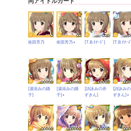
同アイドルカード
依田芳乃
依田芳乃+
[T.B.ﾁｱｰｽﾞ]
[T.B.ﾁｱｰｽ
[湯浴みの踊
[湯浴みの踊
[詩詠みの赤
[詩詠み
子]
子]+
ずきん]
ずきん]+