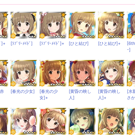
ﾞ]+
[ﾗﾌﾞﾘｰﾒｲﾄﾞ]
[ﾗﾌﾞﾘｰﾒｲﾄﾞ]+
[ひと結び]
[ひと結び]+
[6t
ｰ]
の赤
[春光の少女]
[春光の少
[黄昏の映し
[黄昏の映し
[水
女]+
人]
人]+
さか