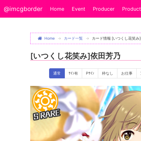
@imcgborder
Home
Event
Producer
Product
Home
カード一覧
カード情報 [いつくし花笑み
[いつくし花笑み]依田芳乃
通常
ｻｲﾝ有
Pｻｲﾝ
枠なし
お仕事