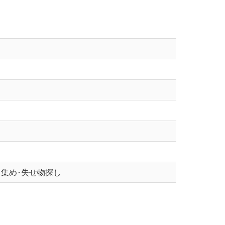
ろ集め･失せ物探し