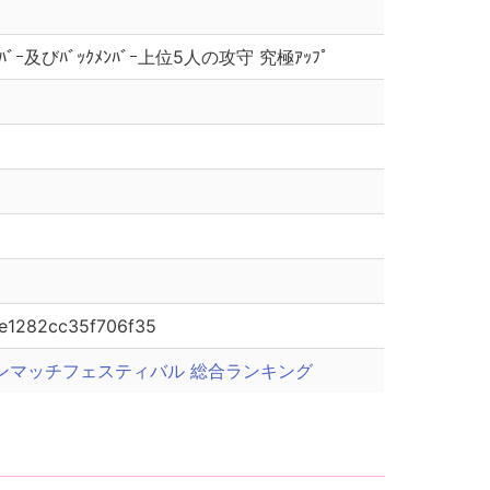
ﾄﾒﾝﾊﾞｰ及びﾊﾞｯｸﾒﾝﾊﾞｰ上位5人の攻守 究極ｱｯﾌﾟ
e1282cc35f706f35
ンマッチフェスティバル 総合ランキング