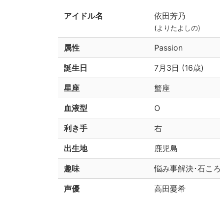
アイドル名
依田芳乃
(よりたよしの)
属性
Passion
誕生日
7月3日 (16歳)
星座
蟹座
血液型
O
利き手
右
出生地
鹿児島
趣味
悩み事解決･石こ
声優
高田憂希