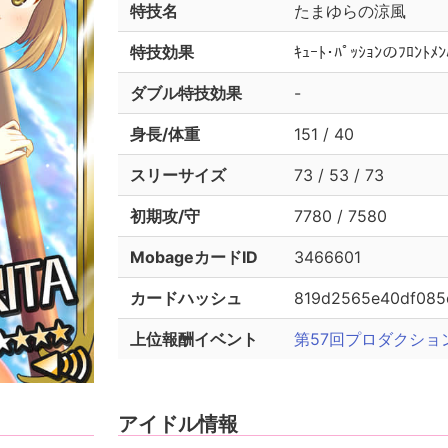
特技名
たまゆらの涼風
特技効果
ｷｭｰﾄ･ﾊﾟｯｼｮﾝのﾌﾛﾝ
ダブル特技効果
-
身長/体重
151 / 40
スリーサイズ
73 / 53 / 73
初期攻/守
7780 / 7580
MobageカードID
3466601
カードハッシュ
819d2565e40df085
上位報酬イベント
第57回プロダクショ
アイドル情報