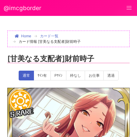
@imcgborder
Home
カード一覧
カード情報 [甘美なる支配者]財前時子
[甘美なる支配者]財前時子
通常
ｻｲﾝ有
Pｻｲﾝ
枠なし
お仕事
透過