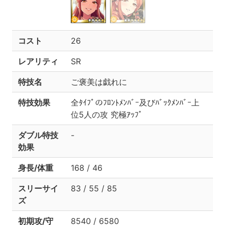
コスト
26
レアリティ
SR
特技名
ご褒美は戯れに
特技効果
全ﾀｲﾌﾟのﾌﾛﾝﾄﾒﾝﾊﾞｰ及びﾊﾞｯｸﾒﾝﾊﾞｰ上
位5人の攻 究極ｱｯﾌﾟ
ダブル特技
-
効果
身長/体重
168 / 46
スリーサイ
83 / 55 / 85
ズ
初期攻/守
8540 / 6580