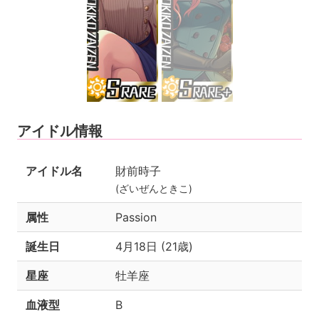
アイドル情報
アイドル名
財前時子
(ざいぜんときこ)
属性
Passion
誕生日
4月18日 (21歳)
星座
牡羊座
血液型
B