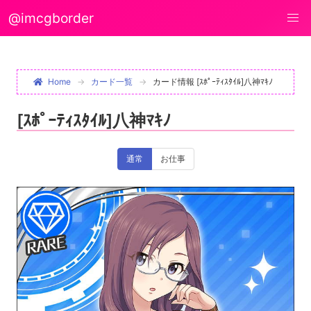
@imcgborder
Home
カード一覧
カード情報 [ｽﾎﾟｰﾃｨｽﾀｲﾙ]八神ﾏｷﾉ
[ｽﾎﾟｰﾃｨｽﾀｲﾙ]八神ﾏｷﾉ
通常
お仕事