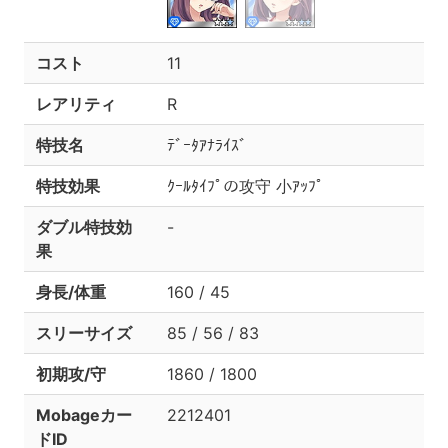
コスト
11
レアリティ
R
特技名
ﾃﾞｰﾀｱﾅﾗｲｽﾞ
特技効果
ｸｰﾙﾀｲﾌﾟの攻守 小ｱｯﾌﾟ
ダブル特技効
-
果
身長/体重
160 / 45
スリーサイズ
85 / 56 / 83
初期攻/守
1860 / 1800
Mobageカー
2212401
ドID