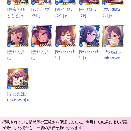
[静寂のひ
[ﾏﾘﾝﾊﾞｲｵｸﾞ
[ﾏﾘﾝﾊﾞｲｵｸﾞ
[ﾀｸﾃｨｶﾙﾋｭｰ
[ﾀｸﾃｨｶﾙﾋｭｰ
ととき]+
ﾗﾌｨｰ]
ﾗﾌｨｰ]+
ﾐﾝﾄ]
ﾐﾝﾄ]+
[光りと共
[光りと共
[ﾘｰｸ･ﾏｲ･ﾒﾓ
[ﾘｰｸ･ﾏｲ･ﾒﾓ
[その先は､
に]
に]+
ﾘｰ]
ﾘｰ]+
unknown]
[その先は､
unknown]+
掲載されている情報等の正確さを保証しません。利用した結果により損害
が発生した場合も、一切の責任を負いかねます。