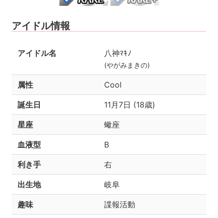
アイドル情報
アイドル名
八神ﾏｷﾉ
(やがみまきの)
属性
Cool
誕生日
11月7日 (18歳)
星座
蠍座
血液型
B
利き手
右
出生地
岐阜
趣味
諜報活動