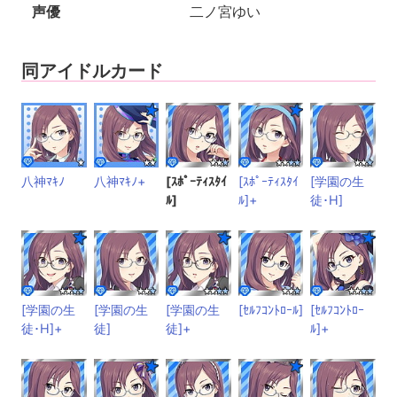
声優
二ノ宮ゆい
同アイドルカード
八神ﾏｷﾉ
八神ﾏｷﾉ+
[ｽﾎﾟｰﾃｨｽﾀｲ
[ｽﾎﾟｰﾃｨｽﾀｲ
[学園の生
ﾙ]
ﾙ]+
徒･H]
[学園の生
[学園の生
[学園の生
[ｾﾙﾌｺﾝﾄﾛｰﾙ]
[ｾﾙﾌｺﾝﾄﾛｰ
徒･H]+
徒]
徒]+
ﾙ]+