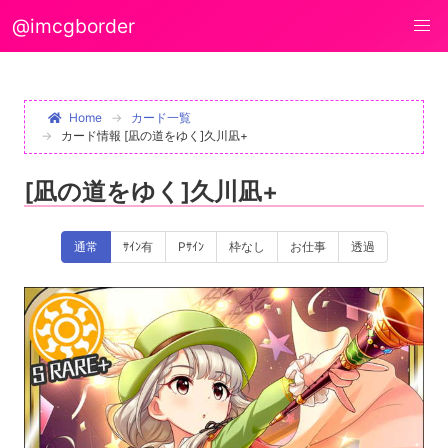
@imcgborder
Home
カード一覧
カード情報 [凪の道をゆく]久川凪+
[凪の道をゆく]久川凪+
通常
ｻｲﾝ有
Pｻｲﾝ
枠なし
お仕事
透過