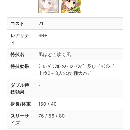
コスト
21
レアリテ
SR+
ィ
特技名
凪はどこ吹く風
特技効果
ｸｰﾙ･ﾊﾟｯｼｮﾝのﾌﾛﾝﾄﾒﾝﾊﾞｰ及びﾊﾞｯｸﾒﾝﾊﾞｰ
上位2～3人の攻 極大ｱｯﾌﾟ
ダブル特
-
技効果
身長/体重
150 / 40
スリーサ
76 / 56 / 80
イズ