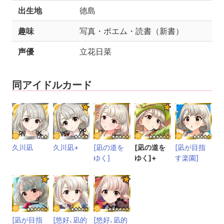
出生地
徳島
趣味
写真・ポエム・読書（新書）
声優
立花日菜
同アイドルカード
久川凪
久川凪+
[凪の道を
[凪の道を
[凪が目指
ゆく]
ゆく]+
す楽園]
[凪が目指
[悠好､凪的
[悠好､凪的