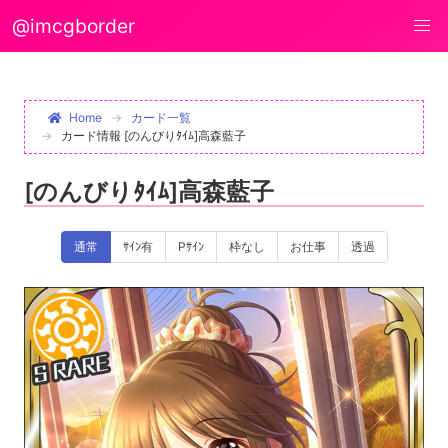
@imcgborder
Home
カード一覧
カード情報 [のんびりﾀｲﾑ]高森藍子
[のんびりﾀｲﾑ]高森藍子
通常
ｻｲﾝ有
Pｻｲﾝ
枠なし
お仕事
透過