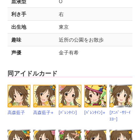
血液型
O
利き手
右
出生地
東京
趣味
近所の公園をお散歩
声優
金子有希
同アイドルカード
高森藍子
高森藍子+
[ﾊﾞﾚﾝﾀｲﾝ]
[ﾊﾞﾚﾝﾀｲﾝ]+
[ｱﾆﾊﾞｰｻﾘｰｲ
ｴﾛｰ]