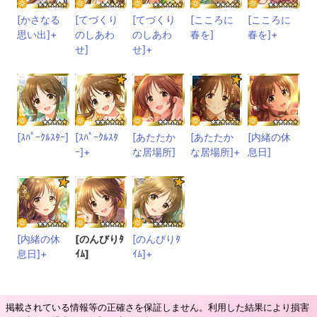
[かさなる
[てづくり
[てづくり
[こころに
[こころに
思い出]+
のしあわ
のしあわ
春を]
春を]+
せ]
せ]+
[ｽﾊﾟｰｸﾙｽﾀｰ]
[ｽﾊﾟｰｸﾙｽﾀ
[あたたか
[あたたか
[内緒の休
ｰ]+
な居場所]
な居場所]+
息日]
[内緒の休
[のんびりﾀ
[のんびりﾀ
息日]+
ｲﾑ]
ｲﾑ]+
掲載されている情報等の正確さを保証しません。利用した結果により損害