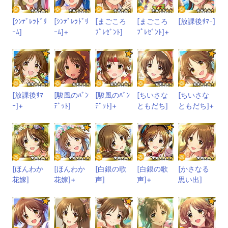
[ｼﾝﾃﾞﾚﾗﾄﾞﾘ
[ｼﾝﾃﾞﾚﾗﾄﾞﾘ
[まごころ
[まごころ
[放課後ｻﾏｰ]
ｰﾑ]
ｰﾑ]+
ﾌﾟﾚｾﾞﾝﾄ]
ﾌﾟﾚｾﾞﾝﾄ]+
[放課後ｻﾏ
[駿風のﾊﾞﾝ
[駿風のﾊﾞﾝ
[ちいさな
[ちいさな
ｰ]+
ﾃﾞｯﾄ]
ﾃﾞｯﾄ]+
ともだち]
ともだち]+
[ほんわか
[ほんわか
[白銀の歌
[白銀の歌
[かさなる
花嫁]
花嫁]+
声]
声]+
思い出]