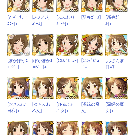
[ｱﾆﾊﾞｰｻﾘｰｲ
[ふんわり
[ふんわり
[新春ｶﾞｰﾙ]
[新春ｶﾞｰ
ｴﾛｰ]+
ｶﾞｰﾙ]
ｶﾞｰﾙ]+
ﾙ]+
[ぽかぽかｴ
[ぽかぽかｴ
[CDﾃﾞﾋﾞｭｰ]
[CDﾃﾞﾋﾞｭ
[おさんぽ
ｺﾛｼﾞｰ]
ｺﾛｼﾞｰ]+
ｰ]+
日和]
[おさんぽ
[ゆるふわ
[ゆるふわ
[深緑の魔
[深緑の魔
日和]+
乙女]
乙女]+
女]
女]+