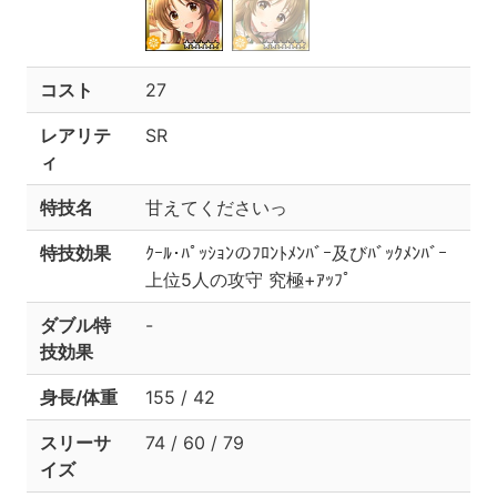
コスト
27
レアリテ
SR
ィ
特技名
甘えてくださいっ
特技効果
ｸｰﾙ･ﾊﾟｯｼｮﾝのﾌﾛﾝﾄﾒﾝﾊﾞｰ及びﾊﾞｯｸﾒﾝﾊﾞｰ
上位5人の攻守 究極+ｱｯﾌﾟ
ダブル特
-
技効果
身長/体重
155 / 42
スリーサ
74 / 60 / 79
イズ