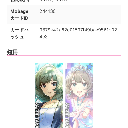
Mobage
2441301
カードID
カードハ
3379e42a62c01537f49bae9561b02
ッシュ
4e3
短冊