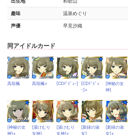
出生地
和歌山
趣味
温泉めぐり
声優
早見沙織
同アイドルカード
高垣楓
高垣楓+
[CDﾃﾞﾋﾞｭｰ]
[CDﾃﾞﾋﾞｭ
[神秘の女
ｰ]+
神]
[神秘の女
[湯けむり
[湯けむり
[新緑の淑
[新緑の淑
神]+
女神]
女神]+
女]
女]+