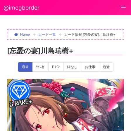
@imcgborder
Home
カード一覧
カード情報 [忘憂の宴]川島瑞樹+
[忘憂の宴]川島瑞樹+
通常
ｻｲﾝ有
Pｻｲﾝ
枠なし
お仕事
透過