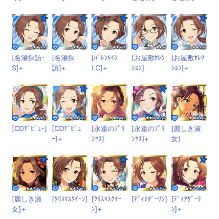
[名湯探訪･
[名湯探
[ﾊﾞﾚﾝﾀｲﾝ
[お屋敷ｾﾚｸ
[お屋敷ｾﾚｸ
S]+
訪]+
I.C]+
ｼｮﾝ]
ｼｮﾝ]+
[CDﾃﾞﾋﾞｭｰ]
[CDﾃﾞﾋﾞｭ
[永遠のﾌﾟﾘ
[永遠のﾌﾟﾘ
[麗しき淑
ｰ]+
ﾝｾｽ]
ﾝｾｽ]+
女]
[麗しき淑
[ｸﾘｽﾏｽｸｲｰﾝ]
[ｸﾘｽﾏｽｸｲｰ
[ﾃﾞｨｱﾀﾞｰﾘﾝ]
[ﾃﾞｨｱﾀﾞｰﾘ
女]+
ﾝ]+
ﾝ]+