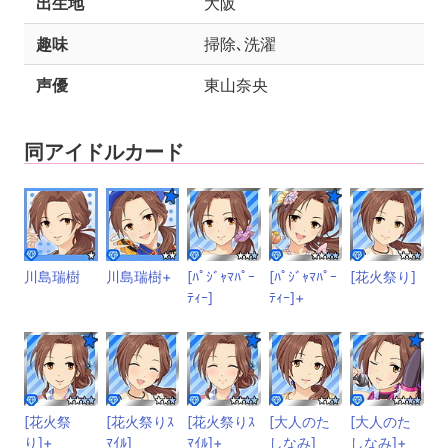
出生地
大阪
趣味
掃除､洗濯
声優
東山奈央
同アイドルカード
川島瑞樹
川島瑞樹+
[ﾊﾟｼﾞｬﾏﾊﾟｰ
[ﾊﾟｼﾞｬﾏﾊﾟｰ
[花火祭り]
ﾃｨｰ]
ﾃｨｰ]+
[花火祭
[花火祭りｽ
[花火祭りｽ
[大人のた
[大人のた
り]+
ﾏｲﾙ]
ﾏｲﾙ]+
しなみ]
しなみ]+