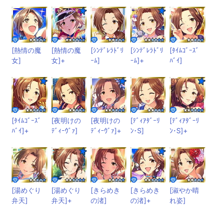
[熱情の魔
[熱情の魔
[ｼﾝﾃﾞﾚﾗﾄﾞﾘ
[ｼﾝﾃﾞﾚﾗﾄﾞﾘ
[ﾀｲﾑｺﾞｰｽﾞ
女]
女]+
ｰﾑ]
ｰﾑ]+
ﾊﾞｲ]
[ﾀｲﾑｺﾞｰｽﾞ
[夜明けの
[夜明けの
[ﾃﾞｨｱﾀﾞｰﾘ
[ﾃﾞｨｱﾀﾞｰﾘ
ﾊﾞｲ]+
ﾃﾞｨｰｳﾞｧ]
ﾃﾞｨｰｳﾞｧ]+
ﾝ･S]
ﾝ･S]+
[湯めぐり
[湯めぐり
[きらめき
[きらめき
[淑やか晴
弁天]
弁天]+
の渚]
の渚]+
れ姿]